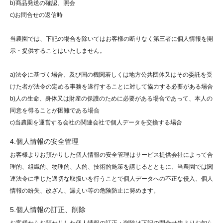
b)商品発送の確認、照会
c)お問合せの返信時
当農園では、下記の場合を除いてはお客様の断りなく第三者に個人情報を開
示・提供することはいたしません。
a)法令に基づく場合、及び国の機関若しくは地方公共団体又はその委託を受
けた者が法令の定める事務を遂行することに対して協力する必要がある場合
b)人の生命、身体又は財産の保護のために必要がある場合であって、本人の
同意を得ることが困難である場合
c)当農園を運営する会社の関連会社で個人データを交換する場合
4.個人情報の安全管理
お客様よりお預かりした個人情報の安全管理はサービス提供会社によって合
理的、組織的、物理的、人的、技術的施策を講じるとともに、当農園では関
連法令に準じた適切な取扱いを行うことで個人データへの不正な侵入、個人
情報の紛失、改ざん、漏えい等の危険防止に努めます。
5.個人情報の訂正、削除