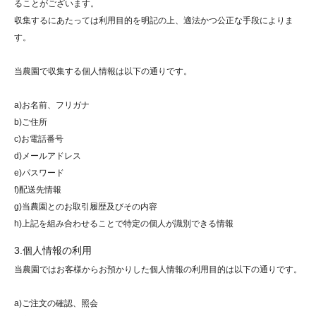
ることがございます。
ご注文の流れ
収集するにあたっては利用目的を明記の上、適法かつ公正な手段によりま
す。
青木農園のご案内
当農園で収集する個人情報は以下の通りです。
お支払方法について
a)お名前、フリガナ
配送
方法・送料について
b)ご住所
c)お電話番号
特定商取引法に基づく表記
d)メールアドレス
e)パスワード
プライバシーポリシー
f)配送先情報
g)当農園とのお取引履歴及びその内容
h)上記を組み合わせることで特定の個人が識別できる情報
3.個人情報の利用
当農園ではお客様からお預かりした個人情報の利用目的は以下の通りです。
a)ご注文の確認、照会