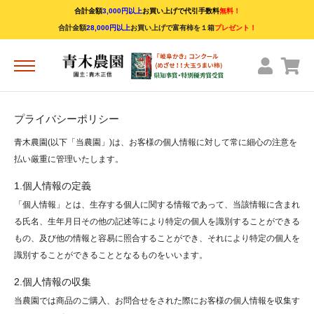
合計金額
3,000円以上
お買い上げで代引手数料
無料！
合計金額
28,000円以上
お買い上げで富有柿を１箱
プレゼント！
プライバシーポリシー
青木農園(以下「当農園」)は、お客様の個人情報に対して常に細心の注意を
富有柿（特選品）
払い厳重に管理いたします。
富有柿（秀品・二等品）
1.個人情報の定義
「個人情報」とは、生存する個人に関する情報であって、当該情報に含まれ
太秋柿（特選品）
る氏名、生年月日その他の記述等により特定の個人を識別することができる
もの、及び他の情報と容易に照合することができ、それにより特定の個人を
田村柿(干し柿用の渋柿)
識別することができることとなるものをいいます。
2.個人情報の収集
当農園では商品のご購入、お問合せをされた際にお客様の個人情報を収集す